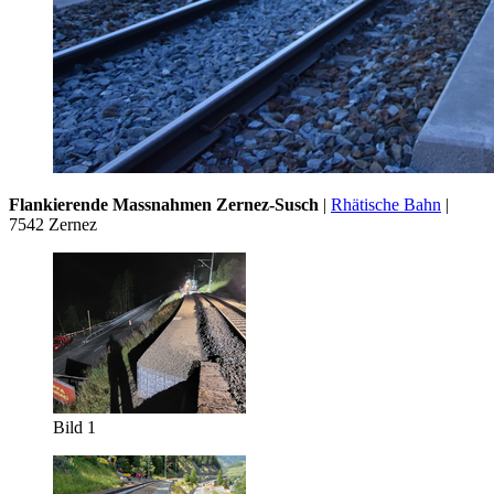
Flankierende Massnahmen Zernez-Susch
|
Rhätische Bahn
|
7542 Zernez
Bild 1