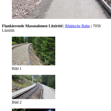
Flankierende Massnahmen Litzirüti
|
Rhätische Bahn
| 7058
Litzirüti
Bild 1
Bild 2