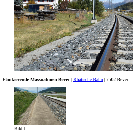
Flankierende Massnahmen Bever
|
Rhätische Bahn
| 7502 Bever
Bild 1