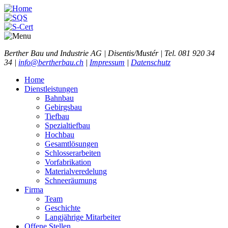
Berther Bau und Industrie AG | Disentis/Mustér | Tel. 081 920 34
34 |
info@bertherbau.ch
|
Impressum
|
Datenschutz
Home
Dienstleistungen
Bahnbau
Gebirgsbau
Tiefbau
Spezialtiefbau
Hochbau
Gesamtlösungen
Schlosserarbeiten
Vorfabrikation
Materialveredelung
Schneeräumung
Firma
Team
Geschichte
Langjährige Mitarbeiter
Offene Stellen