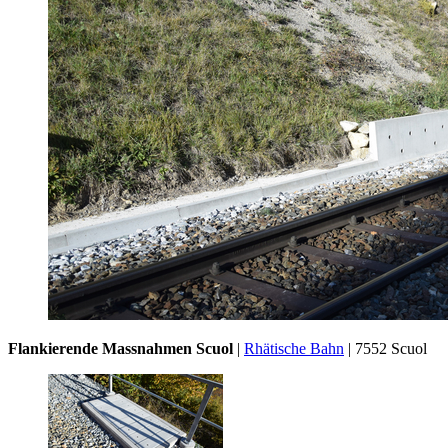
Flankierende Massnahmen Scuol
|
Rhätische Bahn
| 7552 Scuol