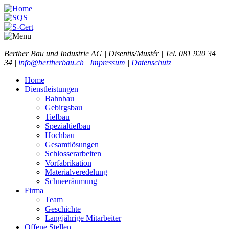
Berther Bau und Industrie AG | Disentis/Mustér | Tel. 081 920 34
34 |
info@bertherbau.ch
|
Impressum
|
Datenschutz
Home
Dienstleistungen
Bahnbau
Gebirgsbau
Tiefbau
Spezialtiefbau
Hochbau
Gesamtlösungen
Schlosserarbeiten
Vorfabrikation
Materialveredelung
Schneeräumung
Firma
Team
Geschichte
Langjährige Mitarbeiter
Offene Stellen