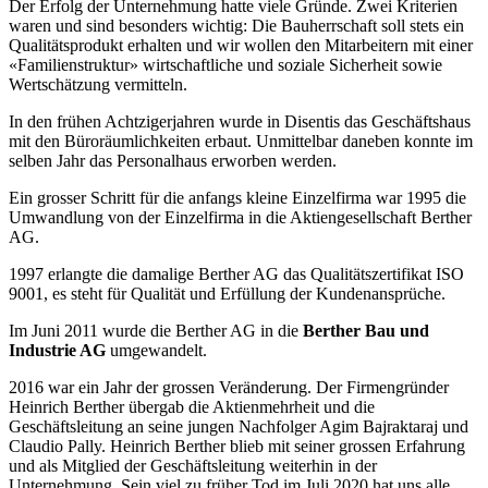
Der Erfolg der Unternehmung hatte viele Gründe. Zwei Kriterien
waren und sind besonders wichtig: Die Bauherrschaft soll stets ein
Qualitätsprodukt erhalten und wir wollen den Mitarbeitern mit einer
«Familienstruktur» wirtschaftliche und soziale Sicherheit sowie
Wertschätzung vermitteln.
In den frühen Achtzigerjahren wurde in Disentis das Geschäftshaus
mit den Büroräumlichkeiten erbaut. Unmittelbar daneben konnte im
selben Jahr das Personalhaus erworben werden.
Ein grosser Schritt für die anfangs kleine Einzelfirma war 1995 die
Umwandlung von der Einzelfirma in die Aktiengesellschaft Berther
AG.
1997 erlangte die damalige Berther AG das Qualitätszertifikat ISO
9001, es steht für Qualität und Erfüllung der Kundenansprüche.
Im Juni 2011 wurde die Berther AG in die
Berther Bau und
Industrie AG
umgewandelt.
2016 war ein Jahr der grossen Veränderung. Der Firmengründer
Heinrich Berther übergab die Aktienmehrheit und die
Geschäftsleitung an seine jungen Nachfolger Agim Bajraktaraj und
Claudio Pally. Heinrich Berther blieb mit seiner grossen Erfahrung
und als Mitglied der Geschäftsleitung weiterhin in der
Unternehmung. Sein viel zu früher Tod im Juli 2020 hat uns alle