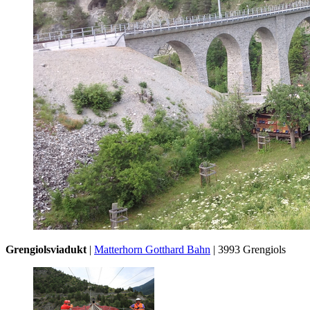
Grengiolsviadukt
|
Matterhorn Gotthard Bahn
| 3993 Grengiols