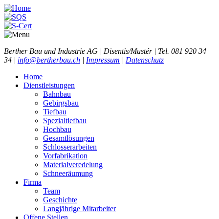
Berther Bau und Industrie AG | Disentis/Mustér | Tel. 081 920 34
34 |
info@bertherbau.ch
|
Impressum
|
Datenschutz
Home
Dienstleistungen
Bahnbau
Gebirgsbau
Tiefbau
Spezialtiefbau
Hochbau
Gesamtlösungen
Schlosserarbeiten
Vorfabrikation
Materialveredelung
Schneeräumung
Firma
Team
Geschichte
Langjährige Mitarbeiter
Offene Stellen