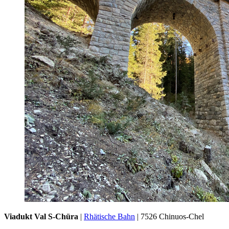
Viadukt Val S-Chüra
|
Rhätische Bahn
| 7526 Chinuos-Chel