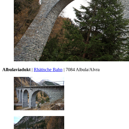
Albulaviadukt
|
Rhätische Bahn
| 7084 Albula/Alvra