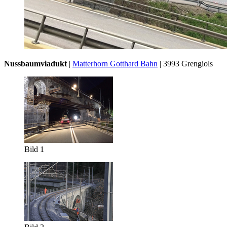
Nussbaumviadukt
|
Matterhorn Gotthard Bahn
| 3993 Grengiols
Bild 1