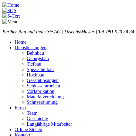
Berther Bau und Industrie AG | Disentis/Mustér | Tel. 081 920 34 34 
Home
Dienstleistungen
Bahnbau
Gebirgsbau
Tiefbau
Spezialtiefbau
Hochbau
Gesamtlösungen
Schlosserarbeiten
Vorfabrikation
Materialveredelung
Schneeräumung
Firma
Team
Geschichte
Langjährige Mitarbeiter
Offene Stellen
Kontakt