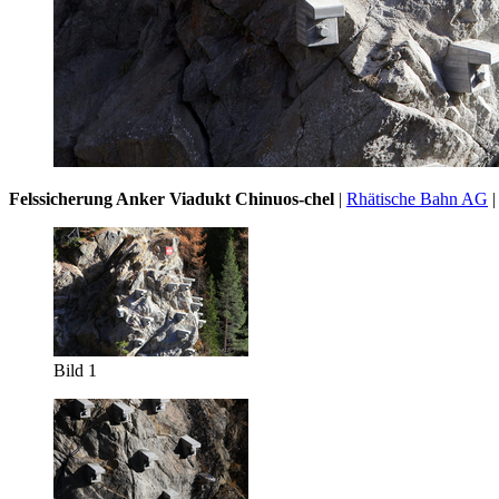
Felssicherung Anker Viadukt Chinuos-chel
|
Rhätische Bahn AG
|
Bild 1